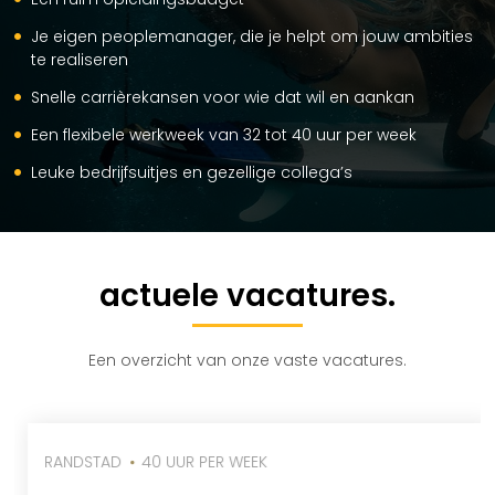
Je eigen peoplemanager, die je helpt om jouw ambities
te realiseren
Snelle carrièrekansen voor wie dat wil en aankan
Een flexibele werkweek van 32 tot 40 uur per week
Leuke bedrijfsuitjes en gezellige collega’s
actuele vacatures.
Een overzicht van onze vaste vacatures.
RANDSTAD
40 UUR PER WEEK