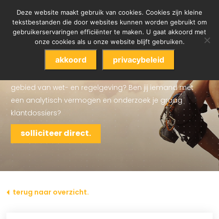
Deze website maakt gebruik van cookies. Cookies zijn kleine
tekstbestanden die door websites kunnen worden gebruikt om
gebruikerservaringen efficiënter te maken. U gaat akkoord met
onze cookies als u onze website blijft gebruiken.
medior kyc officer / -analist.
akkoord
privacybeleid
Lijkt het je leuk om onze klanten te ondersteunen op het
gebied van wet- en regelgeving? Ben jij iemand met
een analytisch vermogen en onderzoek je graag
klantdossiers?
solliciteer direct.
terug naar overzicht.