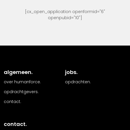
[cx_open_application openformid="6"
openpubid="10"]
algemeen.
jobs.
over humanforce.
opdrachten.
opdrachtgevers.
contact.
contact.