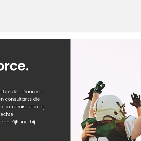
orce.
k uitbreiden. Daarom
n consultants die
 en kennisdelen bij
hechte
n. Kijk snel bij