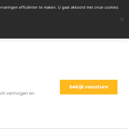
rvaringen efficiënter te maken. U gaat akkoord met onze cookies
over humanforce.
contact.
bekijk vacature
tisch vermogen en