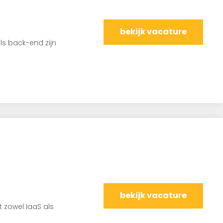
bekijk vacature
ls back-end zijn
bekijk vacature
t zowel IaaS als