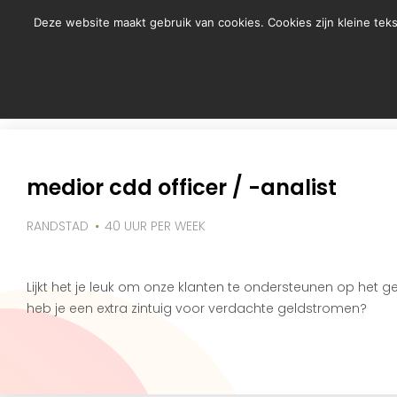
Deze website maakt gebruik van cookies. Cookies zijn kleine te
tag archieven : noor
medior cdd officer / -analist
RANDSTAD
40 UUR PER WEEK
Lijkt het je leuk om onze klanten te ondersteunen op het
heb je een extra zintuig voor verdachte geldstromen?