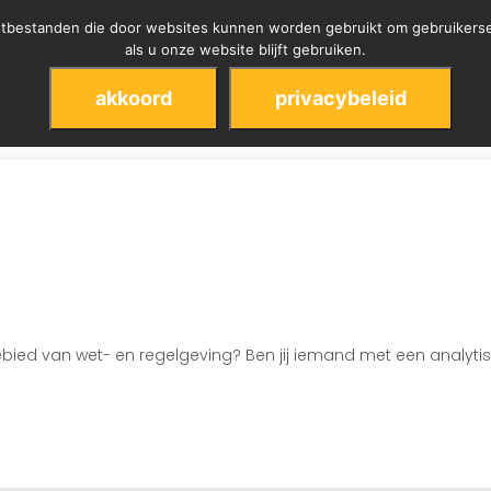
kstbestanden die door websites kunnen worden gebruikt om gebruikerse
als u onze website blijft gebruiken.
d-holland
akkoord
privacybeleid
 gebied van wet- en regelgeving? Ben jij iemand met een analy