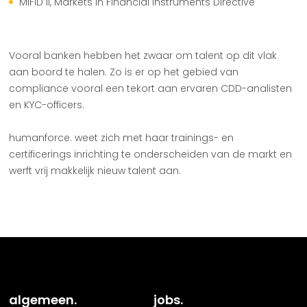
MiFID II, Markets in Financial Instruments Directive
Vooral banken hebben het zwaar om talent op dit vlak
aan boord te halen. Zo is er op het gebied van
compliance vooral een tekort aan ervaren CDD-analisten
en KYC-officers.
humanforce. weet zich met haar trainings- en
certificerings inrichting te onderscheiden van de markt en
werft vrij makkelijk nieuw talent aan.
algemeen.
jobs.