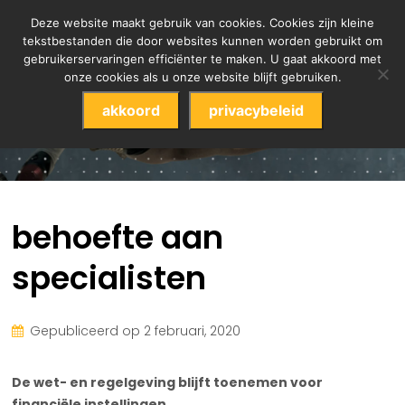
Deze website maakt gebruik van cookies. Cookies zijn kleine
tekstbestanden die door websites kunnen worden gebruikt om
gebruikerservaringen efficiënter te maken. U gaat akkoord met
onze cookies als u onze website blijft gebruiken.
akkoord
privacybeleid
behoefte aan
specialisten
Gepubliceerd op 2 februari, 2020
De wet- en regelgeving blijft toenemen voor
financiële instellingen
. .