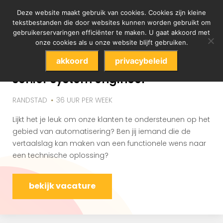
Deze website maakt gebruik van cookies. Cookies zijn kleine
tekstbestanden die door websites kunnen worden gebruikt om
tag archieven : ict
gebruikerservaringen efficiënter te maken. U gaat akkoord met
onze cookies als u onze website blijft gebruiken.
akkoord
privacybeleid
senior system engineer
RANDSTAD
36 UUR PER WEEK
Lijkt het je leuk om onze klanten te ondersteunen op het
gebied van automatisering? Ben jij iemand die de
vertaalslag kan maken van een functionele wens naar
een technische oplossing?
bekijk vacature