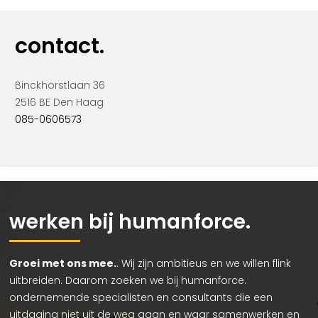
contact.
Binckhorstlaan 36
2516 BE Den Haag
085-0606573
werken bij humanforce.
Groei met ons mee.
. Wij zijn ambitieus en we willen flink
uitbreiden. Daarom zoeken we bij humanforce.
ondernemende specialisten en consultants die een
uitdaging niet uit de weg gaan en waar samenwerken en