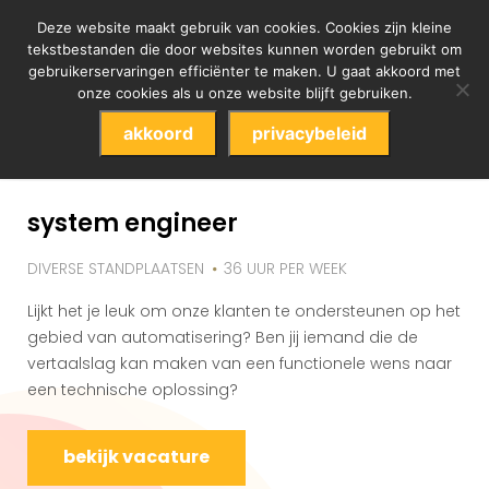
Deze website maakt gebruik van cookies. Cookies zijn kleine
tekstbestanden die door websites kunnen worden gebruikt om
tag archieven : diverse
gebruikerservaringen efficiënter te maken. U gaat akkoord met
onze cookies als u onze website blijft gebruiken.
standplaatsen
akkoord
privacybeleid
system engineer
DIVERSE STANDPLAATSEN
36 UUR PER WEEK
Lijkt het je leuk om onze klanten te ondersteunen op het
gebied van automatisering? Ben jij iemand die de
vertaalslag kan maken van een functionele wens naar
een technische oplossing?
bekijk vacature